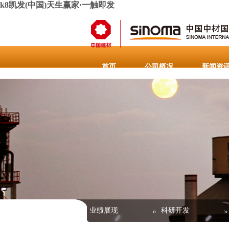
k8凯发(中国)天生赢家·一触即发
首页
公司概况
新闻资
人力资源
联系k8凯发(中国)天
主营业务
业绩展现
科研开发