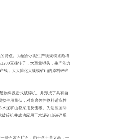
的特点。为配合水泥生产线规模逐渐增
2200直径转子，大重量锤头，生产能力
D以上生产线，大大简化大规模矿山的原料破碎
套硬物料反击式破碎机。并形成了具有自
易损件用量低，对高磨蚀性物料适应性
多水泥矿山都采用反击破。为适应国际
反击式破碎机并成功应用于水泥矿山破碎系
一些石灰石矿石，由于含土量太高，一