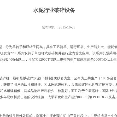
水泥行业破碎设备
发布时间：2015-10-23
，分为单转子和双转子两类，具有工艺简单、运行可靠、生产能力大、能耗低
发出2200系列双转子单段锤式破碎机并在行业内首先应用。该系列机型采用φ
力可达到2400t/h以上，可配套12000T/D以上规模的生产线或者两条6000T/
破碎机，最初是以破碎水泥厂辅料硬质砂岩为主，至今为止共生产了100多台
，获得了用户的认可和好评。相比锤式破碎机，反击式破碎机具有维护方便，
耗比锤破稍低，其成品物料碎料较少，粒型好，而且利于立磨运转，国际上许
硬物料反击破的设计经验，成果研发出生产能力800t/h的LPF1018.22
质物料是最难处理的，剥离土广泛出现在矿山开采过程中，主要组成是土夹杂